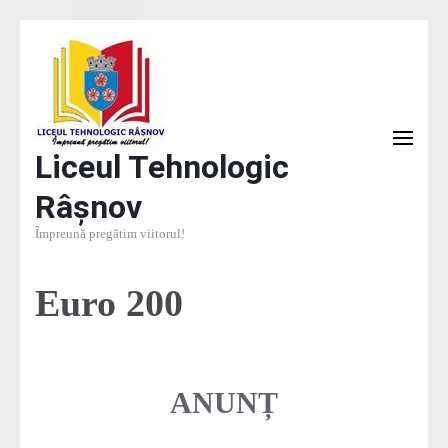
Liceul Tehnologic
Râșnov
Împreună pregătim viitorul!
Euro 200
ANUNȚ