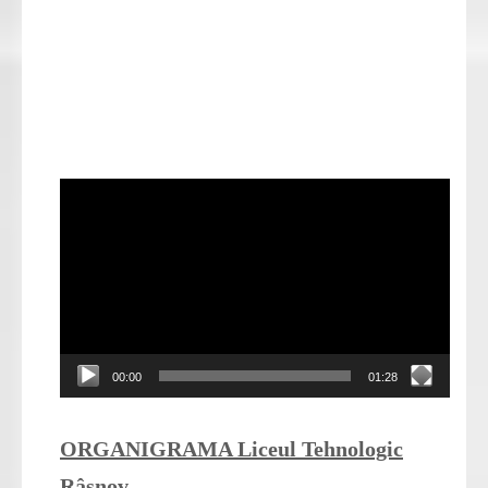
Player
video
00:00
01:28
ORGANIGRAMA Liceul Tehnologic
Râșnov